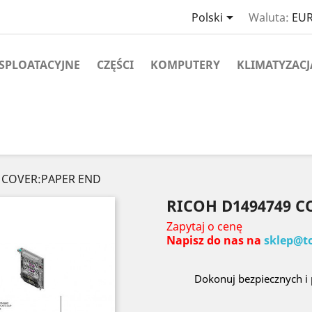

Polski
Waluta:
EUR
SPLOATACYJNE
CZĘŚCI
KOMPUTERY
KLIMATYZACJ
9 COVER:PAPER END
RICOH D1494749 C
Zapytaj o cenę
Napisz do nas na
sklep@t
Dokonuj bezpiecznych i