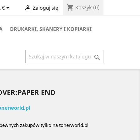
shopping_cart


Koszyk
(0)
 €
Zaloguj się
A
DRUKARKI, SKANERY I KOPIARKI

OVER:PAPER END
onerworld.pl
 pewnych zakupów tylko na tonerworld.pl