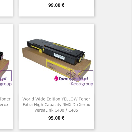
Cena
99,00 €
Toner
World Wide Edition YELLOW Toner
Szybki podgląd

erox
Extra High Capacity RMX Do Xerox
VersaLink C400 / C405
Cena
95,00 €