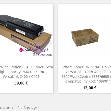
Wide Edition BLACK Toner Extra
Waste Toner ORIGINAL Do X
Szybki podgląd
Szybki podgląd


igh Capacity RMX Do Xerox
VersaLink C400/C405, Phas
VersaLink C400 / C405
6600/WorkCentre 6655/6605
Kompatybilny Kod: 108R01
Cena
59,00 €
Cena
13,00 €
azano 1-8 z 8 pozycji