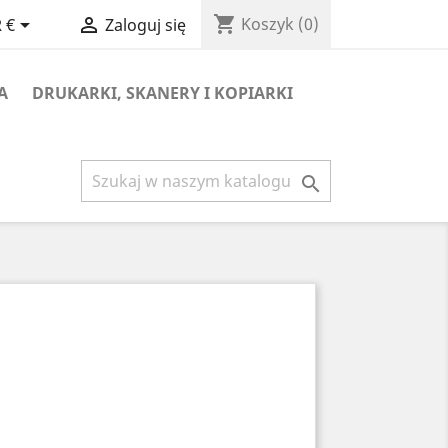
shopping_cart


Koszyk
(0)
 €
Zaloguj się
A
DRUKARKI, SKANERY I KOPIARKI
