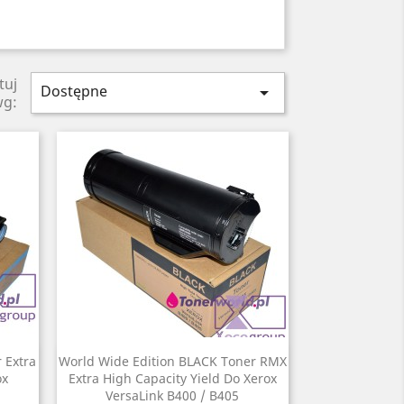
tuj
Dostępne

wg:
 Extra
World Wide Edition BLACK Toner RMX
Szybki podgląd

ox
Extra High Capacity Yield Do Xerox
VersaLink B400 / B405