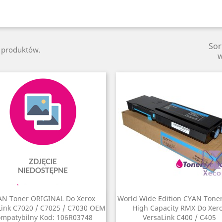
Sor
8 produktów.
AN Toner ORIGINAL Do Xerox
World Wide Edition CYAN Toner
Szybki podgląd
Szybki podgląd


Link C7020 / C7025 / C7030 OEM
High Capacity RMX Do Xer
mpatybilny Kod: 106R03748
VersaLink C400 / C405