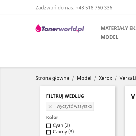
Zadzwoń do nas:
+48 518 760 336
MATERIAŁY EK
MODEL
Strona główna
Model
Xerox
VersaL
V
FILTRUJ WEDŁUG
wyczyść wszystko

Kolor
Cyan
(2)
Czarny
(3)