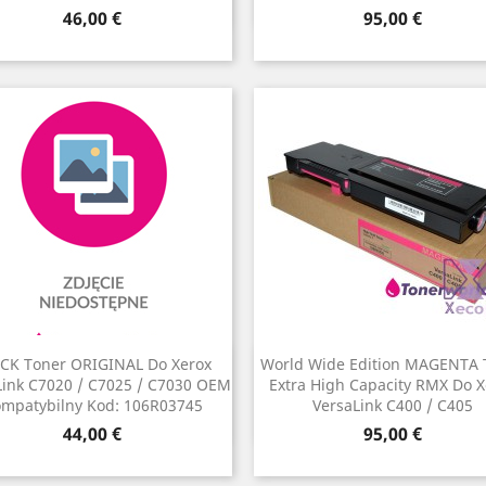
Cena
Cena
46,00 €
95,00 €
CK Toner ORIGINAL Do Xerox
World Wide Edition MAGENTA 
Szybki podgląd
Szybki podgląd


Link C7020 / C7025 / C7030 OEM
Extra High Capacity RMX Do X
mpatybilny Kod: 106R03745
VersaLink C400 / C405
Cena
Cena
44,00 €
95,00 €