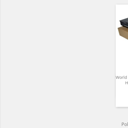
World 
H
Pok