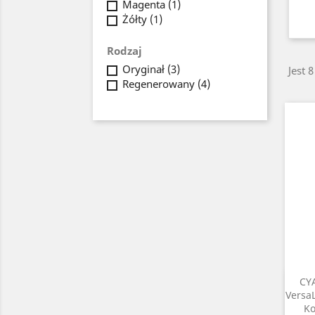
Magenta
(1)
Żółty
(1)
Rodzaj
Oryginał
(3)
Jest 
Regenerowany
(4)
CY
Versa
Ko