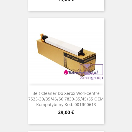
Belt Cleaner Do Xerox WorkCentre
7525-30/35/45/56 7830-35/45/55 OEM
Kompatybilny Kod: 001R00613
Cena
29,00 €