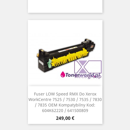
Fuser LOW Speed RMX Do Xerox
WorkCentre 7525 / 7530 / 7535 / 7830
/ 7835 OEM Kompatybilny Kod:
604K62220 / 641S00809
Cena
249,00 €