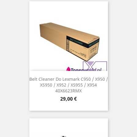
Belt Cleaner Do Lexmark C950 / X950 /
XS950 / X952 / XS955 / X954
40X6623RMX
Cena
29,00 €