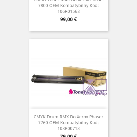
7800 OEM Kompatybilny Kod:
106R01568
Cena
99,00 €
CMYK Drum RMX Do Xerox Phaser
7760 OEM Kompatybilny Kod:
108R00713
Cena
79,00 €