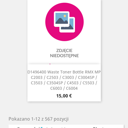
D1496400 Waste Toner Bottle RMX MP
C2003 / C2503 / C3003 / C3004SP /
C3503 / C3504SP / C4503 / C5503 /
C6003 / C6004
Cena
15,00 €
Pokazano 1-12 z 567 pozycji