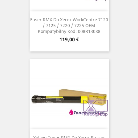
Fuser RMX Do Xerox WorkCentre 7120
/ 7125 / 7220 / 7225 OEM
Kompatybilny Kod: 008R13088
Cena
119,00 €
Yellow Toner RMX Do Xerox Phaser