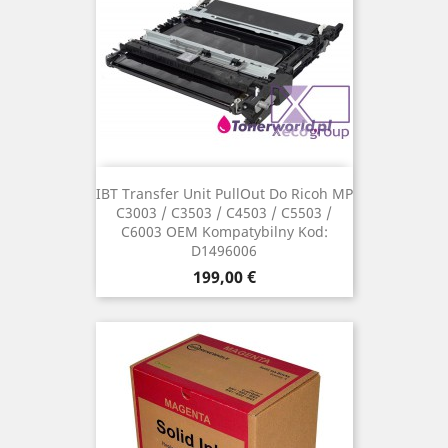
IBT Transfer Unit PullOut Do Ricoh MP
C3003 / C3503 / C4503 / C5503 /
C6003 OEM Kompatybilny Kod:
D1496006
Cena
199,00 €