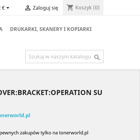
shopping_cart


Koszyk
(0)
 €
Zaloguj się
A
DRUKARKI, SKANERY I KOPIARKI

COVER:BRACKET:OPERATION SU
onerworld.pl
 pewnych zakupów tylko na tonerworld.pl