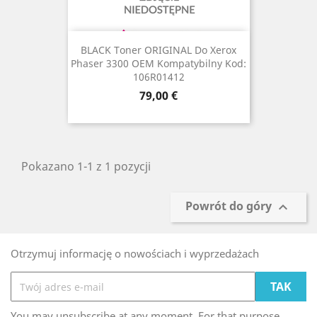
BLACK Toner ORIGINAL Do Xerox
Phaser 3300 OEM Kompatybilny Kod:
106R01412
Cena
79,00 €
Pokazano 1-1 z 1 pozycji
Powrót do góry

Otrzymuj informację o nowościach i wyprzedażach
You may unsubscribe at any moment. For that purpose,